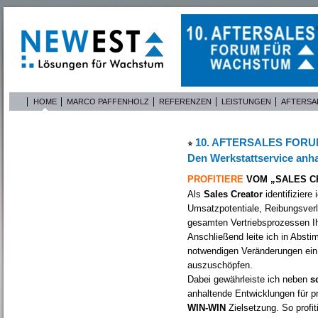
HOME
MARCO PAFFENHOLZ
REFERENZEN
LEISTUNGEN
AFTERSA
10. AFTERSALES FORU
⭐️
Den Werkstattservice anhal
PROFITIERE
VOM „SALES C
Als
Sales Creator
identifiziere 
Umsatzpotentiale, Reibungsver
gesamten Vertriebsprozessen I
Anschließend leite ich in Abs
notwendigen Veränderungen ei
auszuschöpfen.
Dabei gewährleiste ich neben
s
anhaltende Entwicklungen für p
WIN-WIN
Zielsetzung. So profi