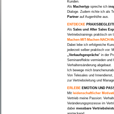
Kunden.
Als
Machertyp
spreche ich
ins
Dialoge. Zudem richte ich als 
Partner
auf Augenhöhe aus.
E
NTDECKE
PRAXISBEGLEI
Als
Sales und After Sales Ex
Vertriebstrainings
praktisch on 
Machen-MIT-Machen-NACH-M
Dabei lebe ich erfolgreiche Ku
jederzeit selber praktisch vor. 
„Verkaufsgespräche
" in der P
Seminareffekte vermieden und
Verhaltensänderung abgebaut.
Ich bewege mich branchenunabh
Von Telesales und Innendienst,
zur Vertriebsleitung und Manag
ERLEBE
EMOTION UND PAS
Mit
leidenschaftlicher
Motivat
Vertrieb meine Passion: Verha
Veränderungsprozesse im Vertrie
dabei
messbare Vertriebsleis
ansteckend.